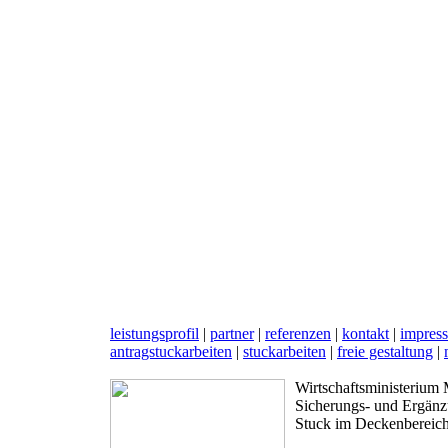
leistungsprofil
|
partner
|
referenzen
|
kontakt
|
impres
antragstuckarbeiten
|
stuckarbeiten
|
freie gestaltung
|
Wirtschaftsministeriu
Sicherungs- und Ergänz
Stuck im Deckenbereic