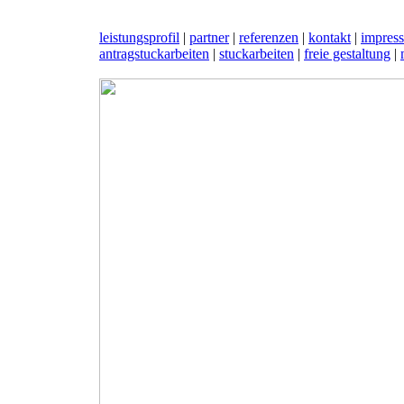
leistungsprofil
|
partner
|
referenzen
|
kontakt
|
impres
antragstuckarbeiten
|
stuckarbeiten
|
freie gestaltung
|