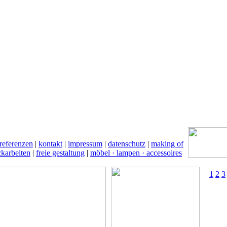
referenzen
|
kontakt
|
impressum
|
datenschutz
|
making of
ckarbeiten
|
freie gestaltung
|
möbel · lampen · accessoires
1
2
3