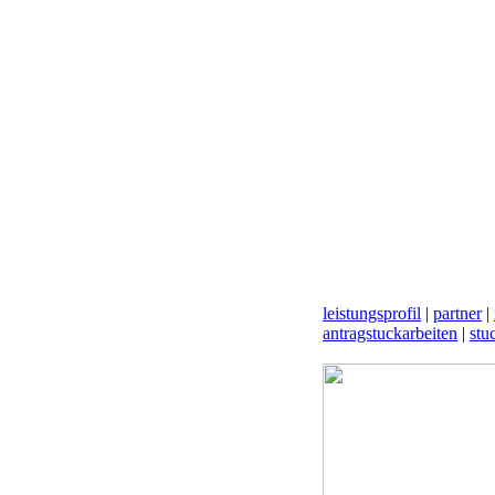
leistungsprofil
|
partner
|
antragstuckarbeiten
|
stu