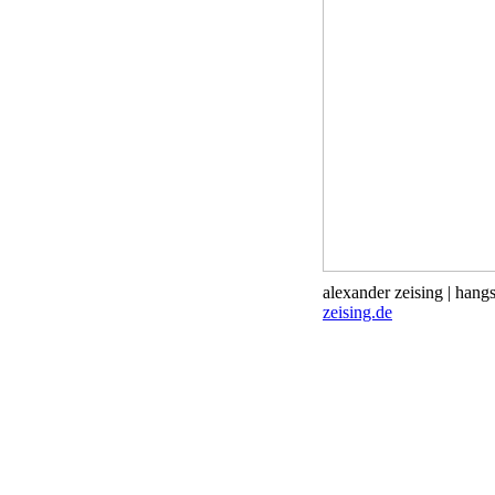
alexander zeising
|
hangs
zeising.de