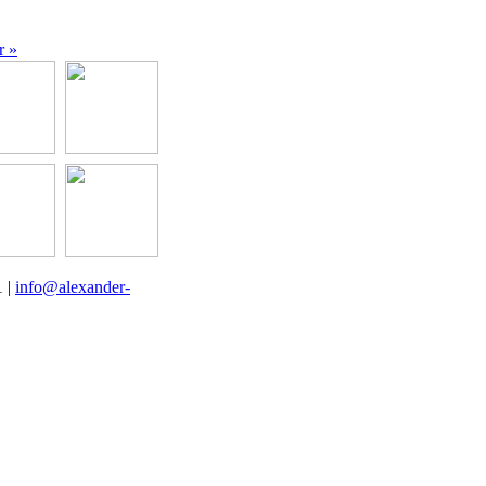
r »
1
|
info@alexander-