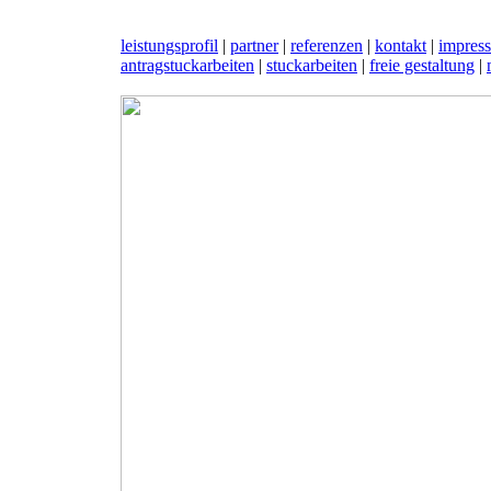
leistungsprofil
|
partner
|
referenzen
|
kontakt
|
impres
antragstuckarbeiten
|
stuckarbeiten
|
freie gestaltung
|